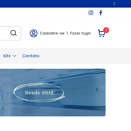
0
Cadastre-se
|
Fazer login
Kits
Contato
Kit Sutura
Kit Diu Estéril
nal
Kit Retirada de Pontos
Kit Curativo
l
Kit Anestesia Epidural
Kit Anestesia Raquidiana
re
Kit para Sondagem Vesical