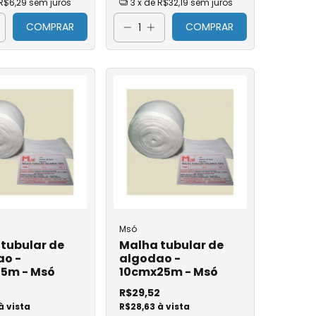
R$6,29
sem juros
3
x de
R$32,19
sem juros
COMPRAR
COMPRAR
ressão
nho
das
rúrgico
Msó
tubular de
Malha tubular de
ao -
algodao -
15m - Msó
10cmx25m - Msó
R$29,52
à vista
R$28,63 à vista