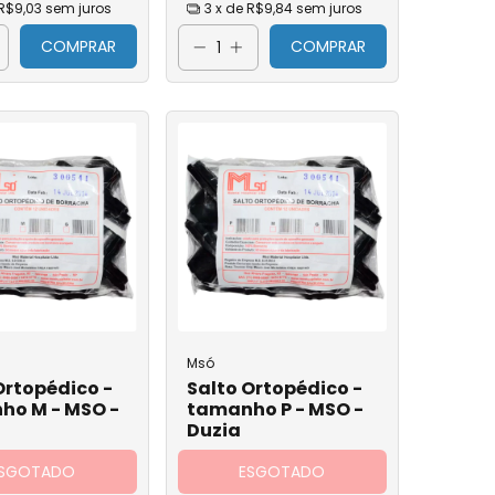
R$9,03
sem juros
3
x de
R$9,84
sem juros
COMPRAR
COMPRAR
repom
ca
ada
yon
édica
co
Msó
Ortopédico -
Salto Ortopédico -
ho M - MSO -
tamanho P - MSO -
Duzia
SGOTADO
ESGOTADO