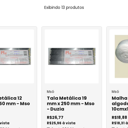
Luva Látex
Lamina Micros
Agulha para Bloqueio Plexo
Exibindo 13 produtos
bo
Luva Nitrílica
Proctologia
Agulha Huber
o
Luva Vinil
Resgate
Agulha de Lebel e Mesoterapia
io
Luva Plástica
Laboratório
Agulha para Coleta a Vácuo
Mascara
Adaptador
Agulha Gengival
venoso Comum
Sapatilha Propé
Agulha para C
positivo Seg.
Agulha para Hemodiálise
Bolsa para Co
Touca
Agulha para Caneta de Insulina
Garrote
Calcinha TNT
ard BD
Agulha Hipodérmica com
Dispositivo de Segurança
Scalp a Vácuo
ath BD
Msó
Msó
Tubo para Col
gênio
tálica 12
Tala Metálica 19
Malha 
50 mm - Mso
mm x 250 mm - Mso
algod
Swab
l
- Duzia
10cmx
UTI
R$26,77
R$18,88
Cânula de tra
 vista
R$25,96 à vista
R$18,31 à
tável