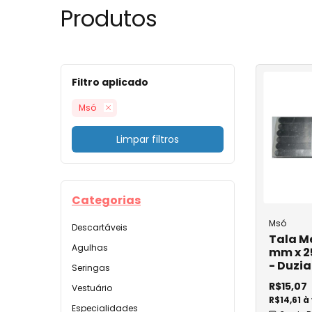
Produtos
Bisturi com Ca
Campo Cirúrgic
Campo Operatór
Filtro aplicado
Cateter
Msó
Cateter Intra
Cateter com Dis
Limpar filtros
Cateter Lúmen
Cateter AutoGu
Categorias
Cateter AngioC
Msó
Descartáveis
Cateter de Oxi
Tala Me
Agulhas
mm x 2
Cateter Epidura
- Duzia
Seringas
Coletor
R$15,07
Vestuário
R$14,61 à
Coletor Descar
Especialidades