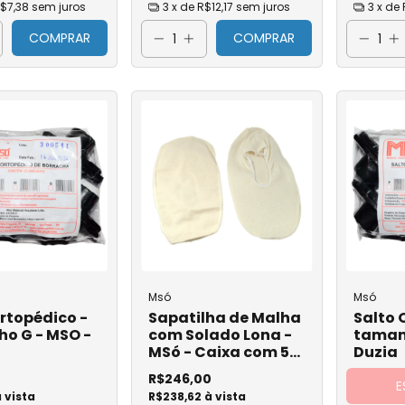
$7,38
sem juros
3
x de
R$12,17
sem juros
3
x de
Ortopedia
COMPRAR
COMPRAR
Atadura de C
Atadura Elásti
Atadura Gess
Atadura de Ra
Atadura Ortop
Malha Tubular
Salto Ortopédi
Tala Metálica
Msó
Msó
rtopédico -
Sapatilha de Malha
Salto 
o G - MSO -
com Solado Lona -
taman
MSó - Caixa com 50
Duzia
pares
R$246,00
E
trica
 vista
R$238,62 à vista