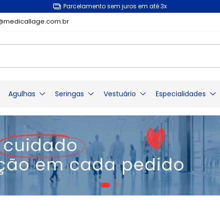
Entrega garantida em todo o Brasil
@medicallage.com.br
Agulhas
Seringas
Vestuário
Especialidades
Ginecologia
Agulha Hipodérmica
Seringa Descartável
Avental
Diu
Agulha para Anestesia
Seringa de Insulina
Lençol
gua
Espéculo Vagi
Agulha Raquidiana Spinal
Ultra-Fine BD
Lençol em TNT
Pinça Cheron
Agulha Epidural Tuohy
Seringa de Vidro
Papel Lençol
Escova Cervica
Agulha Epidural Weiss
Toalha de Papel
Dosador Oral
ear
Luvas
Histerômetro
Agulha Raquidiana Whitacre
Tampa de Seringa
Luva Cirúrgica
Espátula de Ay
Agulha para Medula Óssea
i