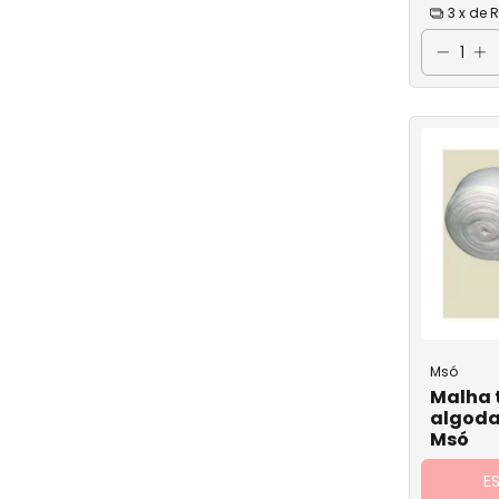
3
x de
R
Sonda Uretral e
Sonda de Aspir
Sonda para Nut
Sonda Foley
Torneirinha 3 Via
Tubo de Latex
Msó
Malha 
algoda
Msó
E