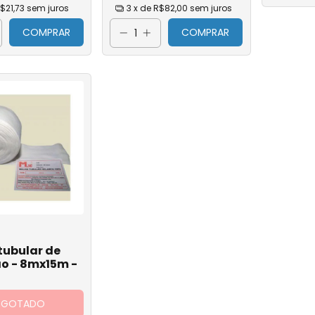
$21,73
sem juros
3
x de
R$82,00
sem juros
 Retal
COMPRAR
COMPRAR
ação Traqueal
rição
s
tubular de
o - 8mx15m -
SGOTADO