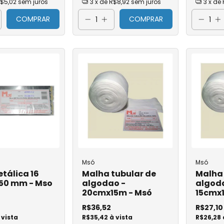
$5,02
sem juros
3
x de
R$8,92
sem juros
3
x de
Insuflador
a
COMPRAR
COMPRAR
Medidor
cortante
Home Care
Equipamentos
Aparelho de P
Cadeira de Ba
Cadeira de Ro
Estetoscópio
terapia
Linha Inox
tas
Instrumental Ci
Msó
Msó
ansfusão
tálica 16
Malha tubular de
Malha 
Termômetro
otas
50 mm - Mso
algodao -
algod
20cmx15m - Msó
15cmx
Diabetes
trição
R$36,52
R$27,10
Otorrino
tas
 vista
R$35,42 à vista
R$26,28 