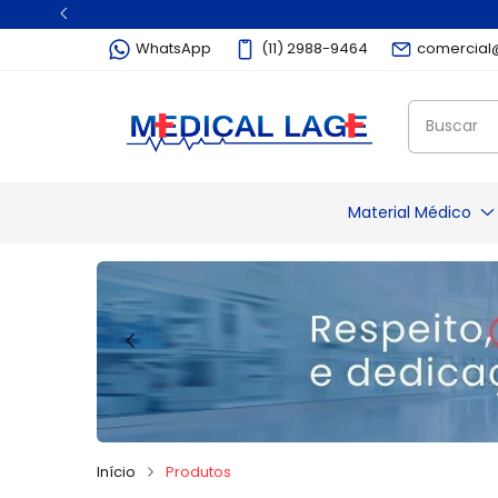
WhatsApp
(11) 2988-9464
comercial
Material Médico
Alcool
Abaixador de Lin
Algodão
Almotolia
Aparelho de Barb
Bisturi
Início
Produtos
Lâmina de Bistur