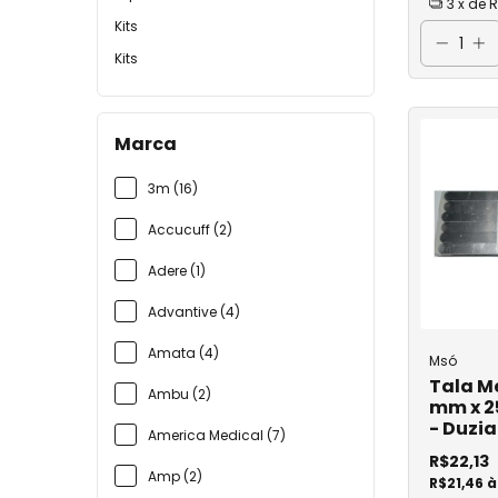
3
x de
R
Coletor de Urin
Kits
Kits
Coletor Perfuro
Curativo
Cureta
Marca
Dreno
3m (16)
Eletrodo
Accucuff (2)
Equipo
Adere (1)
Equipo Carboxi
Advantive (4)
Equipo Microgo
Amata (4)
Msó
Equipo para Tr
Tala Me
Ambu (2)
Equipo Macrog
mm x 2
- Duzia
America Medical (7)
Equipo para Nu
R$22,13
Amp (2)
Esparadrapo e Fi
R$21,46 à