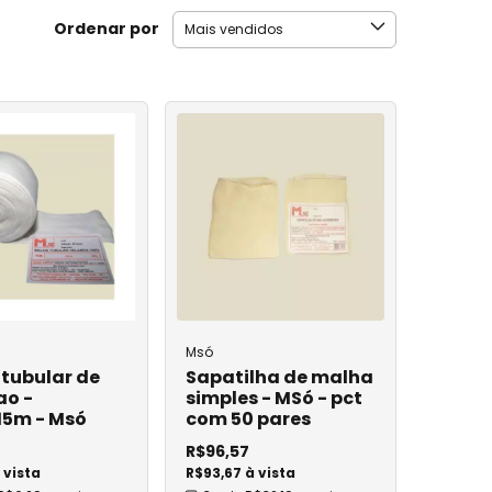
copia
Ordenar por
oleta a Vácuo
leta de Sangue
Msó
eta de Sangue
tubular de
Sapatilha de malha
ao -
simples - MSó - pct
15m - Msó
com 50 pares
R$96,57
queostomia
 vista
R$93,67 à vista