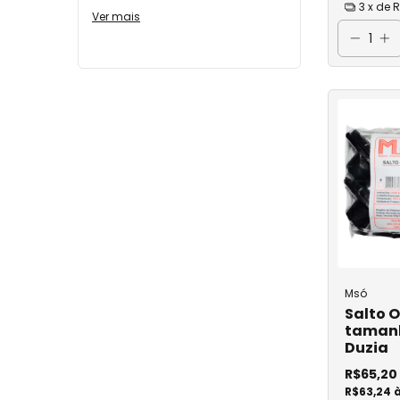
3
x de
R
Esterelização
Ver mais
Fio de Sutura
Fralda
Gaze
Gel de Contato
Microcânula
Punch
Scalp
Scalp Comum
Scalp a Vácuo
Msó
Salto O
Saco de Lixo
tamanh
Duzia
Sonda
R$65,20
Sonda Nasogás
R$63,24 à