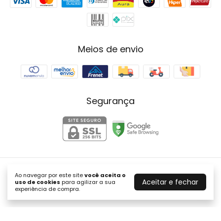
Meios de envio
Segurança
Agulha para Hemodiálise
- Medical Lage
Ao navegar por este site
você aceita o
Aceitar e fechar
uso de cookies
para agilizar a sua
©2026. MedicalLage - 15557757000158. Todos os direitos
experiência de compra.
reservados.