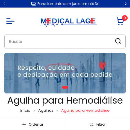
Parcelamento sem juros em até 3x
0
Agulha para Hemodiálise
Início
Agulhas
Agulha para Hemodiálise
Ordenar
Filtrar