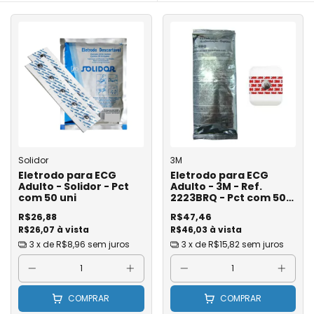
Solidor
3M
Eletrodo para ECG
Eletrodo para ECG
Adulto - Solidor - Pct
Adulto - 3M - Ref.
com 50 uni
2223BRQ - Pct com 50
uni
R$26,88
R$47,46
R$26,07 à vista
R$46,03 à vista
3
x de
R$8,96
sem juros
3
x de
R$15,82
sem juros
COMPRAR
COMPRAR