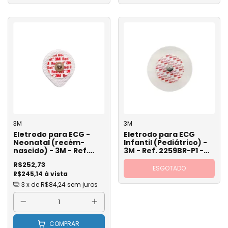
3M
3M
Eletrodo para ECG -
Eletrodo para ECG
Neonatal (recém-
Infantil (Pediátrico) -
nascido) - 3M - Ref.
3M - Ref. 2259BR-P1 -
2258BR-N1 - Pct com 50
Pct com 50
R$252,73
ESGOTADO
R$245,14 à vista
3
x de
R$84,24
sem juros
COMPRAR