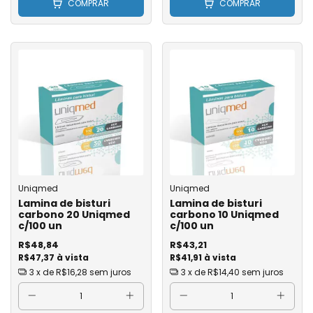
COMPRAR
COMPRAR
Uniqmed
Uniqmed
Lamina de bisturi
Lamina de bisturi
carbono 20 Uniqmed
carbono 10 Uniqmed
c/100 un
c/100 un
R$48,84
R$43,21
R$47,37 à vista
R$41,91 à vista
3
x de
R$16,28
sem juros
3
x de
R$14,40
sem juros