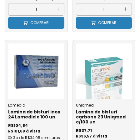
COMPRAR
COMPRAR
Lamedid
Uniqmed
Lamina de bisturi inox
Lamina de bisturi
24 Lamedid c 100 un
carbono 23 Uniqmed
c/100 un
R$104,84
R$37,71
R$101,69 à vista
R$36,57 à vista
3
x de
R$34,95
sem juros