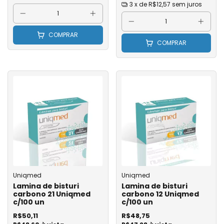
3
x de
R$12,57
sem juros
COMPRAR
COMPRAR
Uniqmed
Uniqmed
Lamina de bisturi
Lamina de bisturi
carbono 21 Uniqmed
carbono 12 Uniqmed
c/100 un
c/100 un
R$50,11
R$48,75