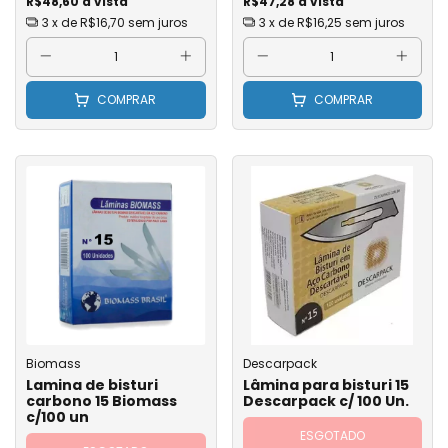
R$48,60 à vista
R$47,28 à vista
3
x de
R$16,70
sem juros
3
x de
R$16,25
sem juros
COMPRAR
COMPRAR
Biomass
Descarpack
Lamina de bisturi
Lâmina para bisturi 15
carbono 15 Biomass
Descarpack c/ 100 Un.
c/100 un
ESGOTADO