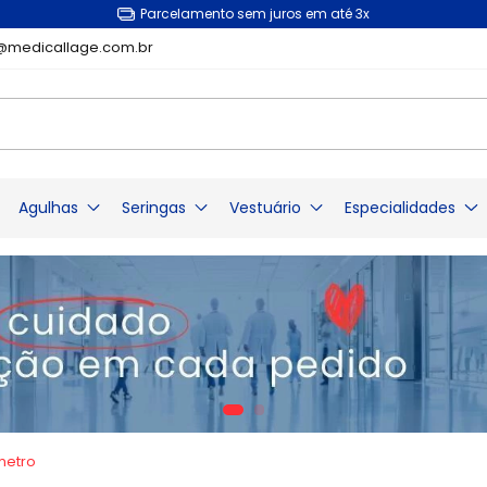
Parcelamento sem juros em até 3x
@medicallage.com.br
Agulhas
Seringas
Vestuário
Especialidades
Ginecologia
Agulha Hipodérmica
Seringa Descartável
Avental
Diu
Agulha para Anestesia
Seringa de Insulina
Lençol
gua
Espéculo Vagi
Agulha Raquidiana Spinal
Ultra-Fine BD
Lençol em TNT
Pinça Cheron
Agulha Epidural Tuohy
Seringa de Vidro
Papel Lençol
Escova Cervica
Agulha Epidural Weiss
Toalha de Papel
Dosador Oral
ear
Luvas
Histerômetro
Agulha Raquidiana Whitacre
Tampa de Seringa
etro
Luva Cirúrgica
Espátula de Ay
Agulha para Medula Óssea
i