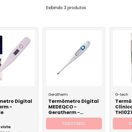
Luva Látex
Lamina Micros
Agulha para Bloqueio Plexo
Exibindo 3 produtos
bo
Luva Nitrílica
Proctologia
Agulha Huber
o
Luva Vinil
Resgate
Agulha de Lebel e Mesoterapia
io
Luva Plástica
Laboratório
Agulha para Coleta a Vácuo
Mascara
Adaptador
Agulha Gengival
venoso Comum
Sapatilha Propé
Agulha para C
positivo Seg.
Agulha para Hemodiálise
Bolsa para Co
Touca
Agulha para Caneta de Insulina
Garrote
Calcinha TNT
ard BD
Agulha Hipodérmica com
Dispositivo de Segurança
Scalp a Vácuo
ath BD
Geratherm
G-tech
Tubo para Col
gênio
etro Digital
Termômetro Digital
Termôm
erm -
MEDEQCO -
Clínic
Swab
l
de
Geratherm -
TH1027
UTI
Unidade
Unida
ESGOTADO
E
Cânula de tra
 vista
tável