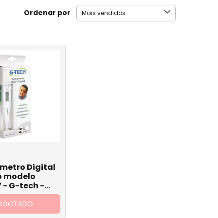
copia
Ordenar por
oleta a Vácuo
leta de Sangue
eta de Sangue
etro Digital
o modelo
 - G-tech -
de
SGOTADO
queostomia