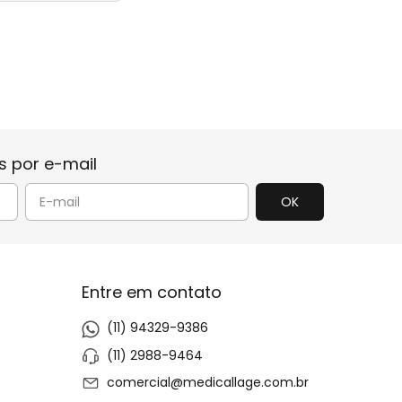
ressão
 por e-mail
nho
das
rúrgico
Entre em contato
(11) 94329-9386
(11) 2988-9464
comercial@medicallage.com.br