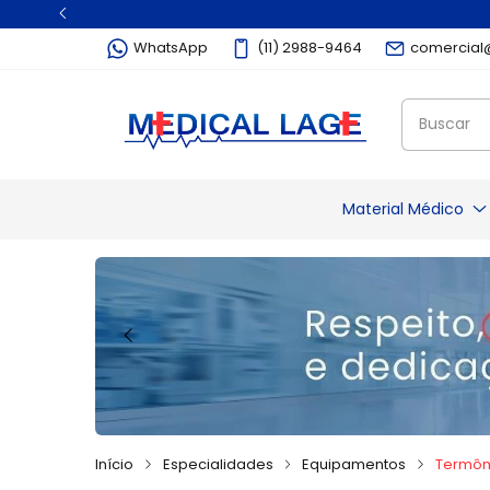
WhatsApp
(11) 2988-9464
comercial
Material Médico
Alcool
Abaixador de Lin
Algodão
Almotolia
Aparelho de Barb
Bisturi
Início
Especialidades
Equipamentos
Termôm
Lâmina de Bistur