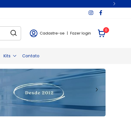
0
Cadastre-se
|
Fazer login
Kits
Contato
Kit Sutura
Kit Diu Estéril
nal
Kit Retirada de Pontos
Kit Curativo
l
Kit Anestesia Epidural
Kit Anestesia Raquidiana
re
Kit para Sondagem Vesical