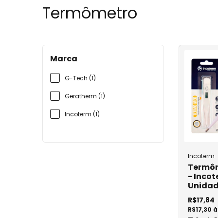
Termômetro
Bisturi com Ca
Campo Cirúrgic
Campo Operatór
Marca
Cateter
G-Tech (1)
Cateter Intra
Geratherm (1)
Cateter com Dis
Cateter Lúmen
Incoterm (1)
Cateter AutoGu
Cateter AngioC
Incoterm
Cateter de Oxi
Termôm
- Incot
Cateter Epidura
Unida
Coletor
R$17,84
R$17,30 à
Coletor Descar