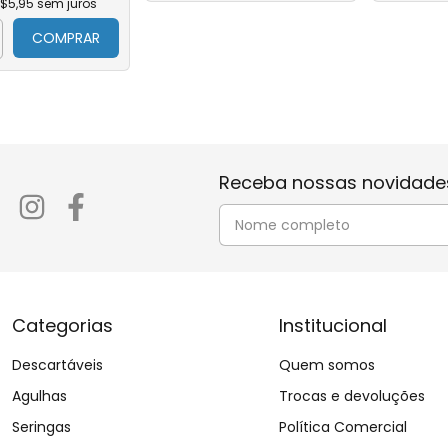
$5,95
sem juros
Insuflador
a
COMPRAR
Medidor
cortante
Home Care
Equipamentos
Aparelho de P
Receba nossas novidades
Cadeira de Ba
Cadeira de Ro
Estetoscópio
terapia
Linha Inox
tas
Instrumental Ci
Categorias
Institucional
ansfusão
Termômetro
otas
Descartáveis
Quem somos
Diabetes
Agulhas
Trocas e devoluções
trição
Otorrino
Seringas
Política Comercial
tas