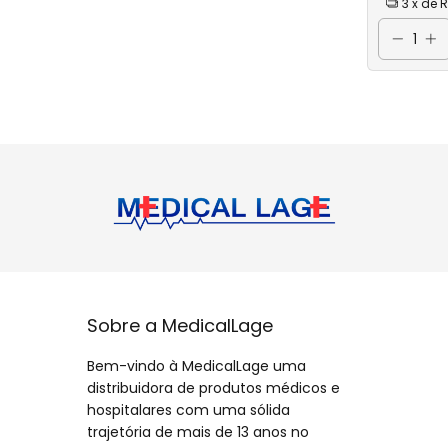
3
x de
R
Coletor de Urin
Coletor Perfuro
Curativo
Cureta
Dreno
Eletrodo
Equipo
Equipo Carboxi
Equipo Microgo
Sobre a MedicalLage
Equipo para Tr
Equipo Macrog
Bem-vindo à MedicalLage uma
distribuidora de produtos médicos e
Equipo para Nu
hospitalares com uma sólida
Esparadrapo e Fi
trajetória de mais de 13 anos no