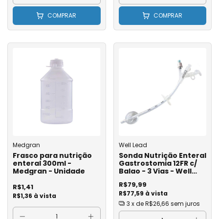
COMPRAR
COMPRAR
Medgran
Well Lead
Frasco para nutrição
Sonda Nutrição Enteral
enteral 300ml -
Gastrostomia 12FR c/
Medgran - Unidade
Balao - 3 Vias - Well
Lead
R$79,99
R$1,41
R$77,59 à vista
R$1,36 à vista
3
x de
R$26,66
sem juros