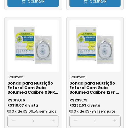
COMPRAR
COMPRAR
Solumed
Solumed
Sonda para Nutrição
Sonda para Nutrição
Enteral Com Guia
Enteral Com Guia
Solumed Calibre 08FR -
Solumed Calibre 12Fr -
c/ 20 Un.
c/ 15 Un.
R$319,66
R$239,73
R$310,07 à vista
R$232,53 à vista
3
x de
R$106,55
sem juros
3
x de
R$79,91
sem juros