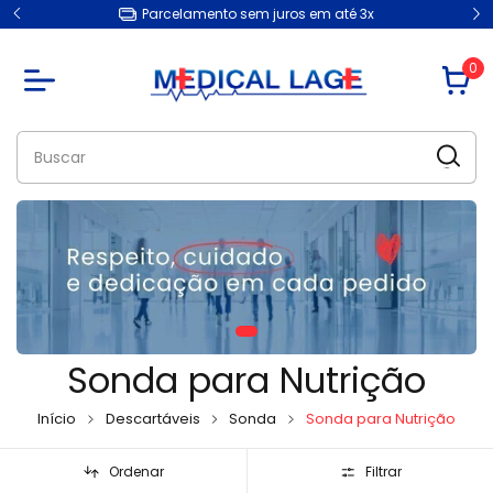
Parcelamento sem juros em até 3x
0
Sonda para Nutrição
Início
Descartáveis
Sonda
Sonda para Nutrição
Ordenar
Filtrar