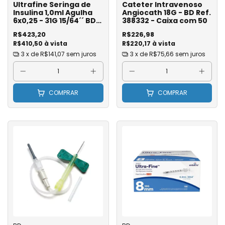
Ultrafine Seringa de
Cateter Intravenoso
Insulina 1,0ml Agulha
Angiocath 18G - BD Ref.
6x0,25 - 31G 15/64´´ BD
388332 - Caixa com 50
Ref. 324918 - Caixa com
R$423,20
R$226,98
100
R$410,50 à vista
R$220,17 à vista
3
x de
R$141,07
sem juros
3
x de
R$75,66
sem juros
COMPRAR
COMPRAR