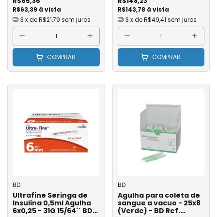
R$65,36
R$148,23
R$63,39 à vista
R$143,78 à vista
3
x de
R$21,79
sem juros
3
x de
R$49,41
sem juros
COMPRAR
COMPRAR
BD
BD
Ultrafine Seringa de
Agulha para coleta de
Insulina 0,5ml Agulha
sangue a vacuo - 25x8
6x0,25 - 31G 15/64´´ BD
(Verde) - BD Ref.