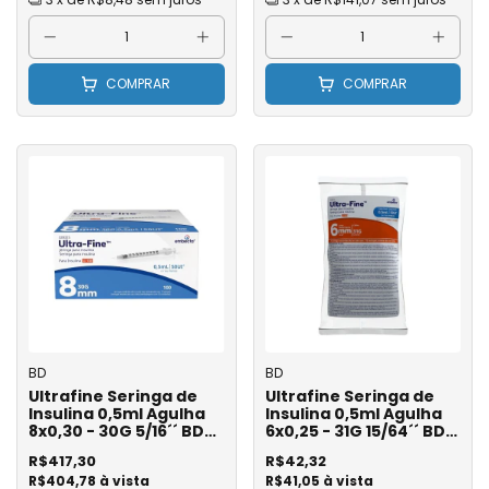
COMPRAR
COMPRAR
BD
BD
Ultrafine Seringa de
Ultrafine Seringa de
Insulina 0,5ml Agulha
Insulina 0,5ml Agulha
8x0,30 - 30G 5/16´´ BD
6x0,25 - 31G 15/64´´ BD
Ref 328325 - Caixa com
Ref. 324917 - Pct com 10
R$417,30
R$42,32
100
R$404,78 à vista
R$41,05 à vista