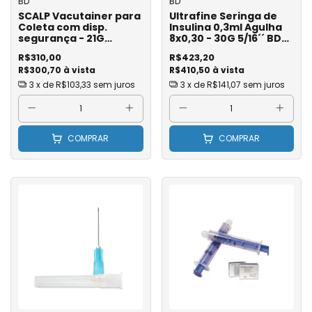
BD
BD
SCALP Vacutainer para
Ultrafine Seringa de
Coleta com disp.
Insulina 0,3ml Agulha
segurança - 21G
8x0,30 - 30G 5/16´´ BD
(Verde) - BD Ref.
Ref 328322 - Caixa com
R$310,00
R$423,20
367287 / 367257 - Caixa
100
R$300,70 à vista
R$410,50 à vista
com 50
3
x de
R$103,33
sem juros
3
x de
R$141,07
sem juros
COMPRAR
COMPRAR