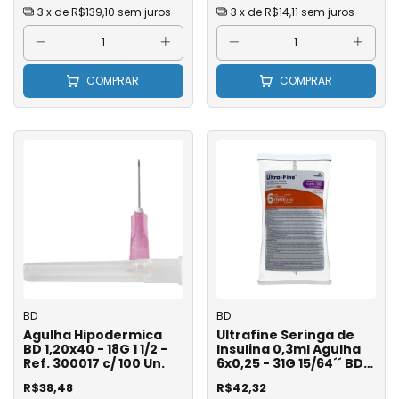
3
x de
R$139,10
sem juros
3
x de
R$14,11
sem juros
COMPRAR
COMPRAR
BD
BD
Agulha Hipodermica
Ultrafine Seringa de
BD 1,20x40 - 18G 1 1/2 -
Insulina 0,3ml Agulha
Ref. 300017 c/ 100 Un.
6x0,25 - 31G 15/64´´ BD
Ref. 324916 - Pct com 10
R$38,48
R$42,32