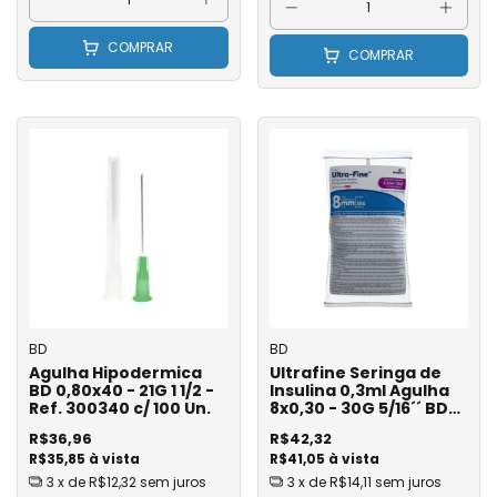
COMPRAR
COMPRAR
BD
BD
Agulha Hipodermica
Ultrafine Seringa de
BD 0,80x40 - 21G 1 1/2 -
Insulina 0,3ml Agulha
Ref. 300340 c/ 100 Un.
8x0,30 - 30G 5/16´´ BD
Ref 328322 - Pct com 10
R$36,96
R$42,32
R$35,85 à vista
R$41,05 à vista
3
x de
R$12,32
sem juros
3
x de
R$14,11
sem juros