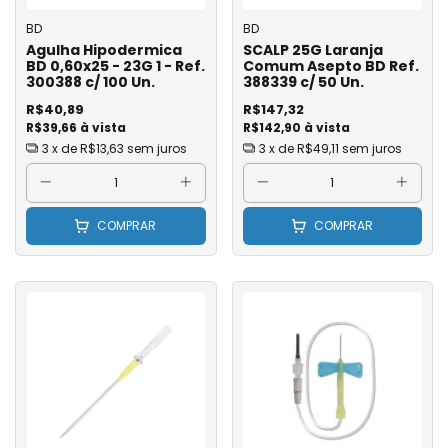
BD
BD
Agulha Hipodermica
SCALP 25G Laranja
BD 0,60x25 - 23G 1 - Ref.
Comum Asepto BD Ref.
300388 c/ 100 Un.
388339 c/ 50 Un.
R$40,89
R$147,32
R$39,66 à vista
R$142,90 à vista
3
x de
R$13,63
sem juros
3
x de
R$49,11
sem juros
COMPRAR
COMPRAR