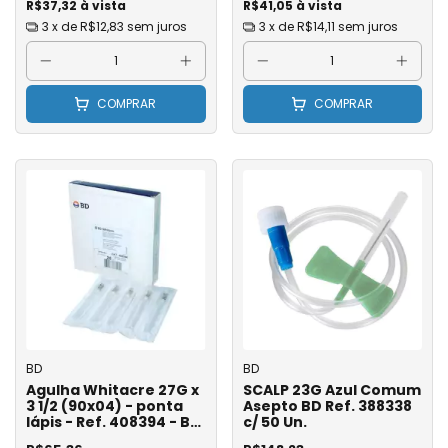
R$37,32 à vista
R$41,05 à vista
3
x de
R$12,83
sem juros
3
x de
R$14,11
sem juros
COMPRAR
COMPRAR
BD
BD
Agulha Whitacre 27G x
SCALP 23G Azul Comum
3 1/2 (90x04) - ponta
Asepto BD Ref. 388338
lápis - Ref. 408394 - BD
c/ 50 Un.
- Unidade