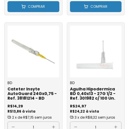
COMPRAR
COMPRAR
BD
BD
Cateter Insyte
Agulha Hipodermica
AutoGuard 24Gx0,75 -
BD 0,40x13 - 27G 1/2 -
Ref. 38181214 - BD
Ref. 301982 c/ 100 Un.
R$14,29
R$24,97
R$13,86 à vista
R$24,22 à vista
2
x de
R$7,15
sem juros
3
x de
R$8,32
sem juros