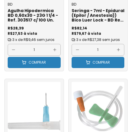
BD
BD
Agulha Hipodermica
Seringa - 7ml - Epidural
BD 0,60x30 - 23G 1 1/4 -
(Epilor / Anestesia))
Ref. 303517 c/ 100 Un.
Bico Luer Lock - BD Ref.
405291 - Unidade
R$28,39
R$82,14
R$27,53 à vista
R$79,67 à vista
3
x de
R$9,46
sem juros
3
x de
R$27,38
sem juros
COMPRAR
COMPRAR