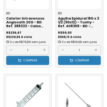
BD
BD
Cateter Intravenoso
Agulha Epidural 18G x 3
Angiocath 20G - BD
1/2 (90x12) - Tuohy -
Ref. 388333 - Caixa
Ref. 408359 - BD -
com 50
Unitário
R$236,67
R$59,93
R$229,56 à vista
R$58,13 à vista
3
x de
R$78,89
sem juros
3
x de
R$19,98
sem juros
COMPRAR
COMPRAR