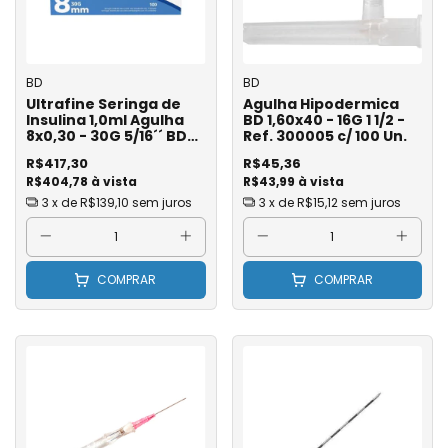
BD
BD
Ultrafine Seringa de
Agulha Hipodermica
Insulina 1,0ml Agulha
BD 1,60x40 - 16G 1 1/2 -
8x0,30 - 30G 5/16´´ BD
Ref. 300005 c/ 100 Un.
Ref 328328 - Caixa com
R$417,30
R$45,36
100
R$404,78 à vista
R$43,99 à vista
3
x de
R$139,10
sem juros
3
x de
R$15,12
sem juros
COMPRAR
COMPRAR