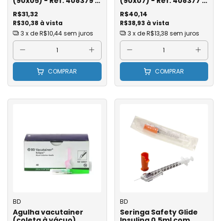
(90x05) - Ref. 408379 -
(90x07) - Ref. 408377 -
BD - Unidade
BD - Unidade
R$31,32
R$40,14
R$30,38 à vista
R$38,93 à vista
3
x de
R$10,44
sem juros
3
x de
R$13,38
sem juros
COMPRAR
COMPRAR
BD
BD
Agulha vacutainer
Seringa Safety Glide
(coleta à vácuo)
Insulina 0,5ml com