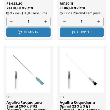
Ref. 324917 - Caixa com
360212 - Caixa com 100
R$423,20
R$120,11
100
R$410,50 à vista
R$116,50 à vista
3
x de
R$141,07
sem juros
3
x de
R$40,04
sem juros
COMPRAR
COMPRAR
BD
BD
Agulha Raquidiana
Agulha Raquidiana
Spinal 25G x 3 1/2
Spinal 22G x 3 1/2