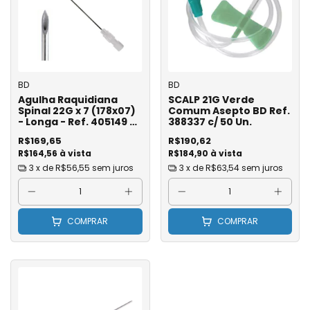
BD
BD
Agulha Raquidiana
SCALP 21G Verde
Spinal 22G x 7 (178x07)
Comum Asepto BD Ref.
- Longa - Ref. 405149 -
388337 c/ 50 Un.
BD - Unidade
R$169,65
R$190,62
R$164,56 à vista
R$184,90 à vista
3
x de
R$56,55
sem juros
3
x de
R$63,54
sem juros
COMPRAR
COMPRAR