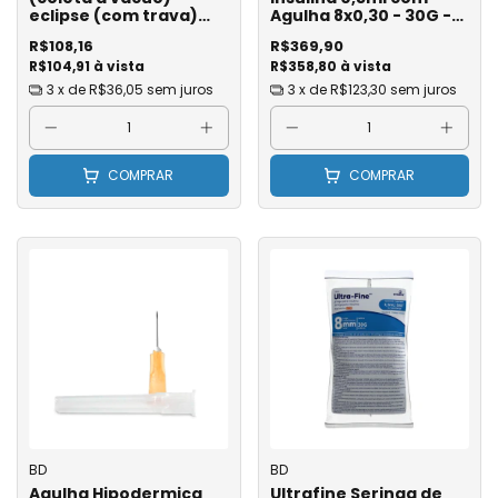
eclipse (com trava)
Agulha 8x0,30 - 30G -
32x8 - BD - Ref. 368607
BD Ref. 329458 - Caixa
R$108,16
R$369,90
- caixa com 48
com 100 Unidades
R$104,91 à vista
R$358,80 à vista
3
x de
R$36,05
sem juros
3
x de
R$123,30
sem juros
COMPRAR
COMPRAR
BD
BD
Agulha Hipodermica
Ultrafine Seringa de