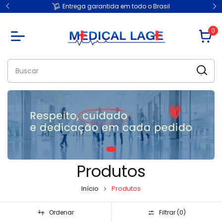
Entrega garantida em todo o Brasil
0
Produtos
Início
Produtos
Ordenar
Filtrar (
0
)