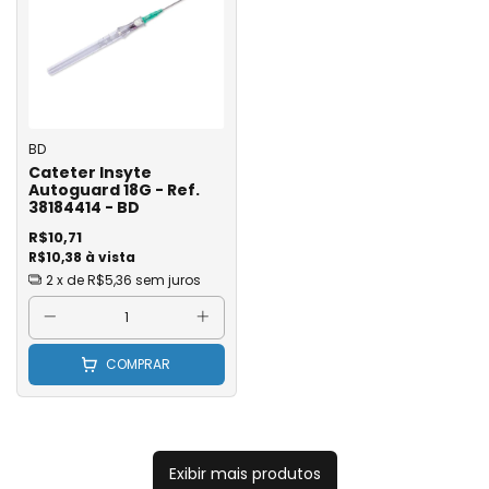
BD
Cateter Insyte
Autoguard 18G - Ref.
38184414 - BD
R$10,71
R$10,38 à vista
2
x de
R$5,36
sem juros
COMPRAR
Exibir mais produtos