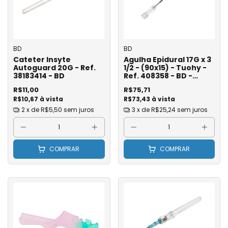
BD
BD
Cateter Insyte
Agulha Epidural 17G x 3
Autoguard 20G - Ref.
1/2 - (90x15) - Tuohy -
38183414 - BD
Ref. 408358 - BD -
Unidade
R$11,00
R$75,71
R$10,67 à vista
R$73,43 à vista
2
x de
R$5,50
sem juros
3
x de
R$25,24
sem juros
COMPRAR
COMPRAR