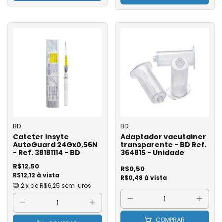
BD
BD
Cateter Insyte
Adaptador vacutainer
AutoGuard 24Gx0,56N
transparente - BD Ref.
- Ref. 38181114 - BD
364815 - Unidade
R$12,50
R$0,50
R$12,12 à vista
R$0,48 à vista
2
x de
R$6,25
sem juros
COMPRAR