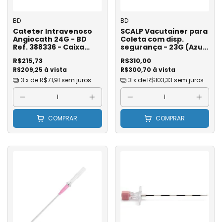
BD
BD
Cateter Intravenoso
SCALP Vacutainer para
Angiocath 24G - BD
Coleta com disp.
Ref. 388336 - Caixa
segurança - 23G (Azul
com 50
Claro) - BD Ref. 367292
R$215,73
R$310,00
/ 367256 - Caixa com 50
R$209,25 à vista
R$300,70 à vista
3
x de
R$71,91
sem juros
3
x de
R$103,33
sem juros
COMPRAR
COMPRAR