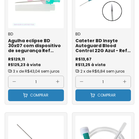
BD
BD
Agulha eclipse BD
Cateter BD Insyte
30x07 com dispositivo
Autoguard Blood
de segurança Ref
Control 22G Azul - Ref:
990748 c/ 100 Un.
38102314
R$129,11
R$13,67
R$125,23 à vista
R$13,25 à vista
3
x de
R$43,04
sem juros
2
x de
R$6,84
sem juros
COMPRAR
COMPRAR