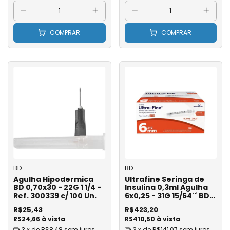
COMPRAR
COMPRAR
BD
BD
Agulha Hipodermica
Ultrafine Seringa de
BD 0,70x30 - 22G 1 1/4 -
Insulina 0,3ml Agulha
Ref. 300339 c/ 100 Un.
6x0,25 - 31G 15/64´´ BD
Ref. 324916 - Caixa com
R$25,43
R$423,20
100
R$24,66 à vista
R$410,50 à vista
3
x de
R$8,48
sem juros
3
x de
R$141,07
sem juros