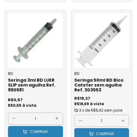
BD
BD
Seringa 3ml BD LUER
Seringa 50ml BD Bico
SLIP sem agulha Ref.
Cateter sem agulha
990581
Ref. 303553
R$19,27
R$0,57
R$18,69 à vista
R$0,55 à vista
3
x de
R$6,42
sem juros
COMPRAR
COMPRAR