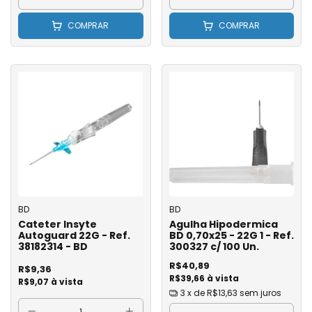
COMPRAR
COMPRAR
BD
BD
Cateter Insyte
Agulha Hipodermica
Autoguard 22G - Ref.
BD 0,70x25 - 22G 1 - Ref.
38182314 - BD
300327 c/ 100 Un.
R$40,89
R$9,36
R$39,66 à vista
R$9,07 à vista
3
x de
R$13,63
sem juros