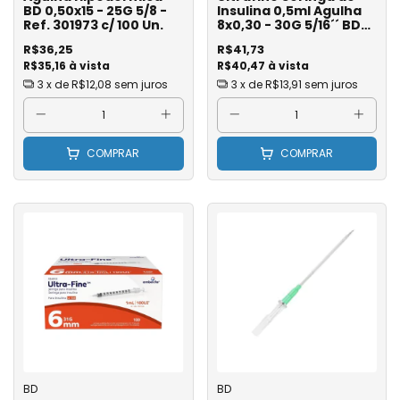
BD 0,50x15 - 25G 5/8 -
Insulina 0,5ml Agulha
Ref. 301973 c/ 100 Un.
8x0,30 - 30G 5/16´´ BD
Ref 328325 - Pct com 10
R$36,25
R$41,73
R$35,16 à vista
R$40,47 à vista
3
x de
R$12,08
sem juros
3
x de
R$13,91
sem juros
COMPRAR
COMPRAR
BD
BD